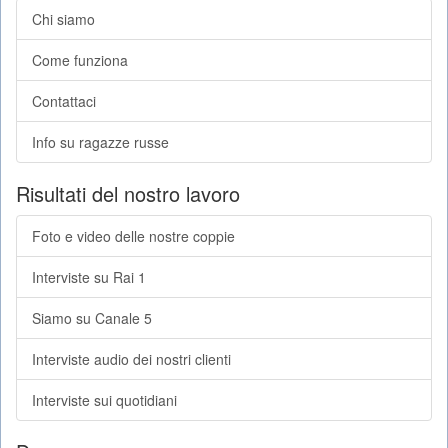
Chi siamo
Come funziona
Contattaci
Info su ragazze russe
Risultati del nostro lavoro
Foto e video delle nostre coppie
Interviste su Rai 1
Siamo su Canale 5
Interviste audio dei nostri clienti
Interviste sui quotidiani