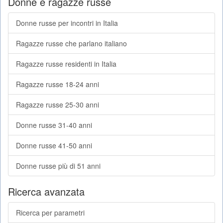
Donne e ragazze russe
Donne russe per incontri in Italia
Ragazze russe che parlano italiano
Ragazze russe residenti in Italia
Ragazze russe 18-24 anni
Ragazze russe 25-30 anni
Donne russe 31-40 anni
Donne russe 41-50 anni
Donne russe più di 51 anni
Ricerca avanzata
Ricerca per parametri