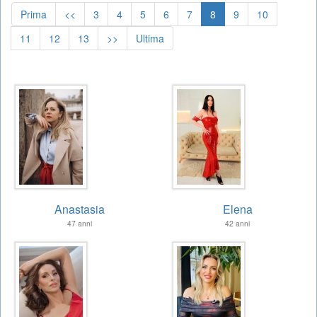
Prima
<<
3
4
5
6
7
8
9
10
11
12
13
>>
Ultima
Anastasia
Elena
47 anni
42 anni