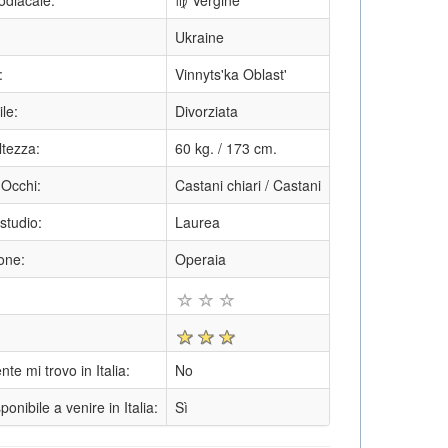
odiacale:
♍ Vergine
Ukraine
:
Vinnyts'ka Oblast'
ile:
Divorziata
ltezza:
60 kg. / 173 cm.
 Occhi:
Castani chiari / Castani
 studio:
Laurea
one:
Operaia
te mi trovo in Italia:
No
onibile a venire in Italia:
Sì