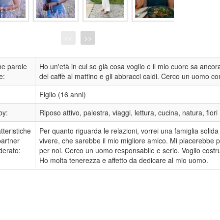
<<
>>
e parole
Ho un'età in cui so già cosa voglio e il mio cuore sa ancor
e:
del caffè al mattino e gli abbracci caldi. Cerco un uomo con
:
Figlio (16 anni)
by:
Riposo attivo, palestra, viaggi, lettura, cucina, natura, fiori
tteristiche
Per quanto riguarda le relazioni, vorrei una famiglia solid
partner
vivere, che sarebbe il mio migliore amico. Mi piacerebbe p
derato:
per noi. Cerco un uomo responsabile e serio. Voglio costrui
Ho molta tenerezza e affetto da dedicare al mio uomo.