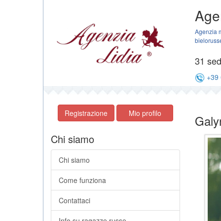
Agen
Agenzia m
bieloruss
31 sedi
+39 
Registrazione
Mio profilo
Galy
Chi siamo
Chi siamo
Come funziona
Contattaci
Info su ragazze russe