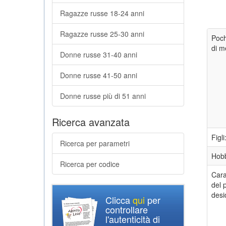
Ragazze russe 18-24 anni
Ragazze russe 25-30 anni
Poch
di m
Donne russe 31-40 anni
Donne russe 41-50 anni
Donne russe più di 51 anni
Ricerca avanzata
Figli
Ricerca per parametri
Hob
Ricerca per codice
Cara
del 
desi
Clicca
qui
per
controllare
l'autenticità di