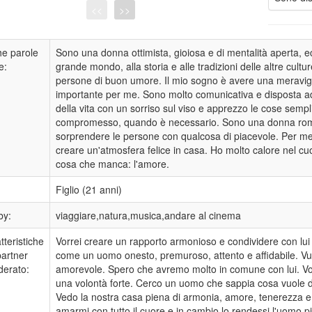
<<
>>
e parole
Sono una donna ottimista, gioiosa e di mentalità aperta, 
e:
grande mondo, alla storia e alle tradizioni delle altre cult
persone di buon umore. Il mio sogno è avere una meravigli
importante per me. Sono molto comunicativa e disposta ad 
della vita con un sorriso sul viso e apprezzo le cose sempl
compromesso, quando è necessario. Sono una donna roman
sorprendere le persone con qualcosa di piacevole. Per me
creare un'atmosfera felice in casa. Ho molto calore nel cu
cosa che manca: l'amore.
:
Figlio (21 anni)
by:
viaggiare,natura,musica,andare al cinema
tteristiche
Vorrei creare un rapporto armonioso e condividere con lui t
partner
come un uomo onesto, premuroso, attento e affidabile. Vu
derato:
amorevole. Spero che avremo molto in comune con lui. Vor
una volontà forte. Cerco un uomo che sappia cosa vuole dal
Vedo la nostra casa piena di armonia, amore, tenerezza 
amarmi con tutto il cuore e in cambio lo rendessi l'uomo p