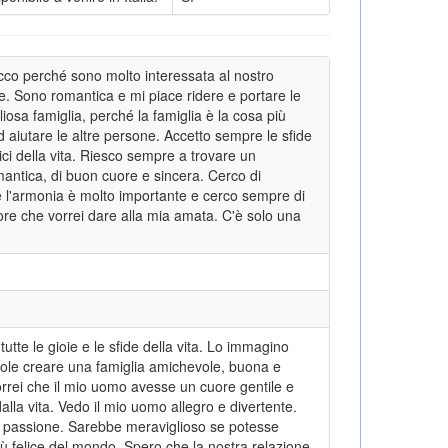
ecco perché sono molto interessata al nostro
ure. Sono romantica e mi piace ridere e portare le
osa famiglia, perché la famiglia è la cosa più
aiutare le altre persone. Accetto sempre le sfide
ici della vita. Riesco sempre a trovare un
tica, di buon cuore e sincera. Cerco di
 l'armonia è molto importante e cerco sempre di
ore che vorrei dare alla mia amata. C'è solo una
utte le gioie e le sfide della vita. Lo immagino
ole creare una famiglia amichevole, buona e
rei che il mio uomo avesse un cuore gentile e
la vita. Vedo il mio uomo allegro e divertente.
e passione. Sarebbe meraviglioso se potesse
iù felice del mondo. Spero che la nostra relazione