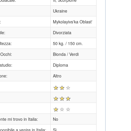
odiacale:
♏ Scorpione
Ukraine
:
Mykolayivs'ka Oblast'
ile:
Divorziata
ltezza:
50 kg. / 150 cm.
 Occhi:
Bionda / Verdi
 studio:
Diploma
one:
Altro
te mi trovo in Italia:
No
onibile a venire in Italia:
Sì