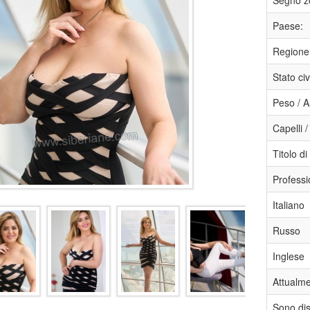
Segno z
Paese:
Regione
Stato civ
Peso / A
Capelli /
Titolo di
Professi
Italiano
Russo
Inglese
Attualmen
Sono disp