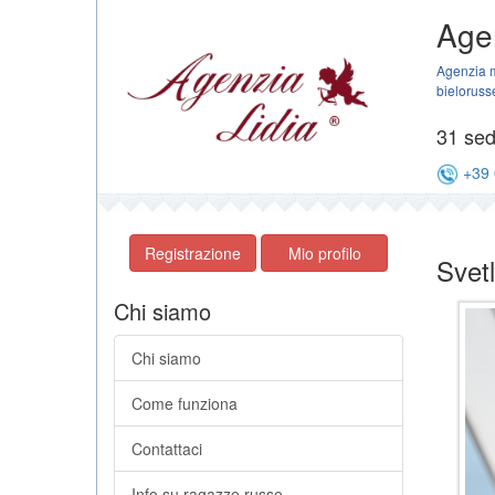
Agen
Agenzia m
bieloruss
31 sedi
+39 
Registrazione
Mio profilo
Svet
Chi siamo
Chi siamo
Come funziona
Contattaci
Info su ragazze russe