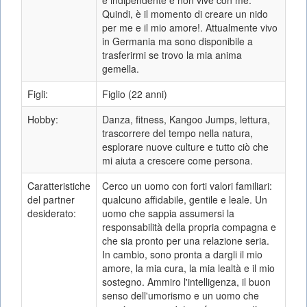
è indipendente e non vive con me.
Quindi, è il momento di creare un nido
per me e il mio amore!. Attualmente vivo
in Germania ma sono disponibile a
trasferirmi se trovo la mia anima
gemella.
Figli:
Figlio (22 anni)
Hobby:
Danza, fitness, Kangoo Jumps, lettura,
trascorrere del tempo nella natura,
esplorare nuove culture e tutto ciò che
mi aiuta a crescere come persona.
Caratteristiche
Cerco un uomo con forti valori familiari:
del partner
qualcuno affidabile, gentile e leale. Un
desiderato:
uomo che sappia assumersi la
responsabilità della propria compagna e
che sia pronto per una relazione seria.
In cambio, sono pronta a dargli il mio
amore, la mia cura, la mia lealtà e il mio
sostegno. Ammiro l'intelligenza, il buon
senso dell'umorismo e un uomo che