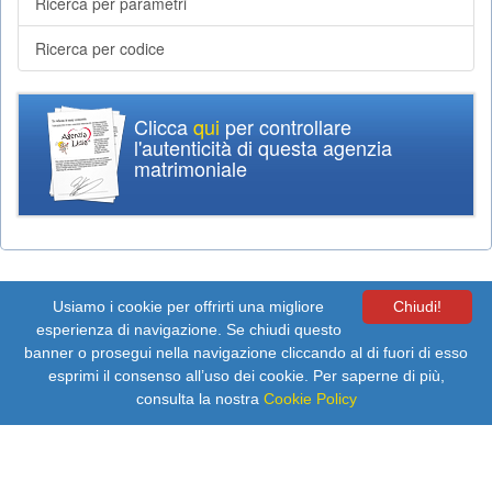
Ricerca per parametri
Ricerca per codice
Clicca
qui
per controllare
l'autenticità di questa agenzia
matrimoniale
Usiamo i cookie per offrirti una migliore
Chiudi!
esperienza di navigazione. Se chiudi questo
banner o prosegui nella navigazione cliccando al di fuori di esso
esprimi il consenso all’uso dei cookie. Per saperne di più,
Copyright 2026 (с) All rights reserved. E' vietata ogni riproduzione, anche
consulta la nostra
Cookie Policy
parziale di contenuti ed immagini di questo sito
Agenzia matrimoniale Lidia
Policy Privacy
Cookie Policy
Condizioni d'Uso